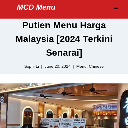
Skip
MCD Menu
to
content
Putien Menu Harga
Malaysia [2024 Terkini
Senarai]
Sophi Li
June 20, 2024
Menu
,
Chinese