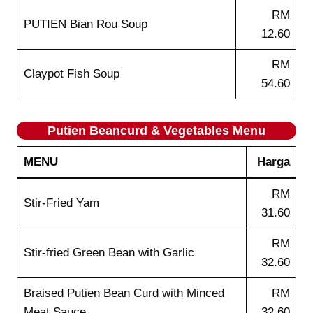
RM
PUTIEN Bian Rou Soup
12.60
RM
Claypot Fish Soup
54.60
Putien
Beancurd & Vegetables
Menu
MENU
Harga
RM
Stir-Fried Yam
31.60
RM
Stir-fried Green Bean with Garlic
32.60
Braised Putien Bean Curd with Minced
RM
Meat Sauce
32.60