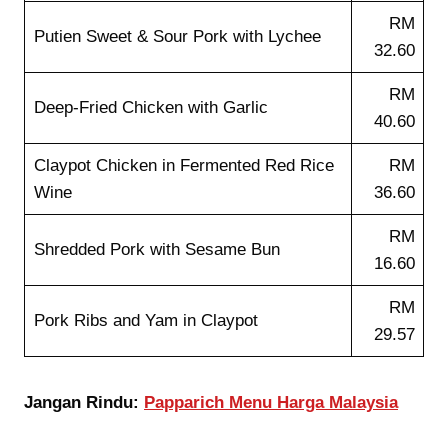
RM
Putien Sweet & Sour Pork with Lychee
32.60
RM
Deep-Fried Chicken with Garlic
40.60
Claypot Chicken in Fermented Red Rice
RM
Wine
36.60
RM
Shredded Pork with Sesame Bun
16.60
RM
Pork Ribs and Yam in Claypot
29.57
Jangan Rindu:
Papparich Menu Harga Malaysia