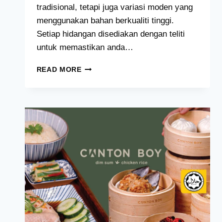
tradisional, tetapi juga variasi moden yang
menggunakan bahan berkualiti tinggi.
Setiap hidangan disediakan dengan teliti
untuk memastikan anda…
A
READ MORE
PIE
THING
MENU
HARGA
MALAYSIA
[2024
TERKINI
SENARAI]