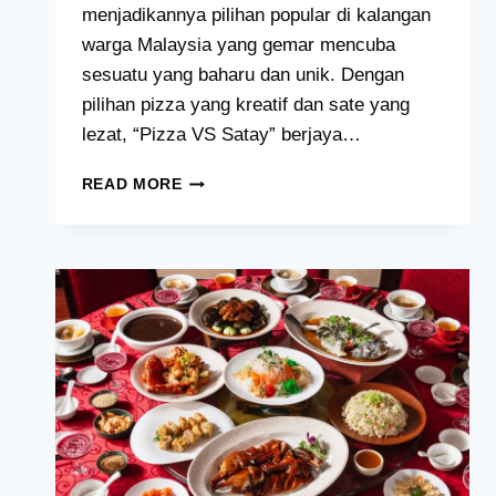
menjadikannya pilihan popular di kalangan
warga Malaysia yang gemar mencuba
sesuatu yang baharu dan unik. Dengan
pilihan pizza yang kreatif dan sate yang
lezat, “Pizza VS Satay” berjaya…
PIZZA
READ MORE
VS
SATAY
MENU
HARGA
MALAYSIA
[2024
TERKINI
SENARAI]