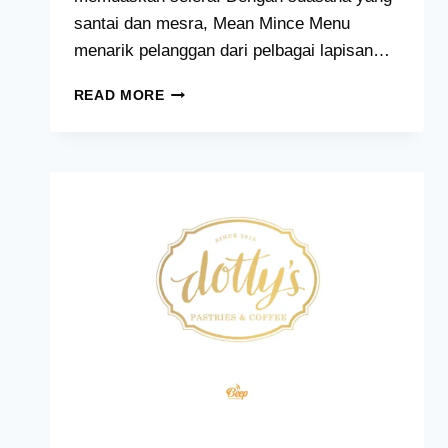
santai dan mesra, Mean Mince Menu
menarik pelanggan dari pelbagai lapisan…
MEAN
READ MORE
MINCE
MENU
HARGA
MALAYSIA
[2024
TERKINI
SENARAI]