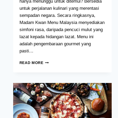
hanya menunggu untuk ditemui? Bersedia
untuk perjalanan kulinari yang merentasi
sempadan negara. Secara ringkasnya,
Madam Kwan Menu Malaysia menyediakan
simfoni rasa, daripada pencuci mulut yang
lazat kepada hidangan lazat. Menu ini
adalah pengembaraan gourmet yang
pasti…
MADAM
READ MORE
KWAN
MENU
HARGA
MALAYSIA
[2024
TERKINI
SENARAI]