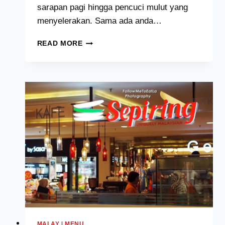
sarapan pagi hingga pencuci mulut yang
menyelerakan. Sama ada anda…
DOTTY’S
READ MORE
MENU
HARGA
MALAYSIA
[2024
TERKINI
SENARAI]
MALAY
|
MENU