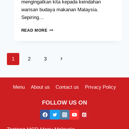
mengingatkan kita kepada keindahan
warisan budaya makanan Malaysia.
Sepiring…
SEPIRING
READ MORE
MENU
HARGA
MALAYSIA
[2024
Page
Next
1
2
3
TERKINI
SENARAI]
navigation
Page
Menu
About us
Contact us
Privacy Policy
FOLLOW US ON