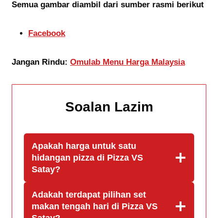
Semua gambar diambil dari sumber rasmi berikut
Facebook
Jangan Rindu:
Omulab Menu Harga Malaysia
Soalan Lazim
Apakah harga untuk satu
hidangan pizza di Pizza VS
Satay?
Adakah terdapat pilihan set
makan tengah hari di Pizza VS