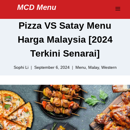
Skip
MCD Menu
to
content
Pizza VS Satay Menu
Harga Malaysia [2024
Terkini Senarai]
Sophi Li
September 6, 2024
Menu
,
Malay
,
Western