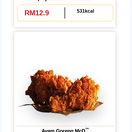
531kcal
RM12.9
™
Ayam Goreng McD