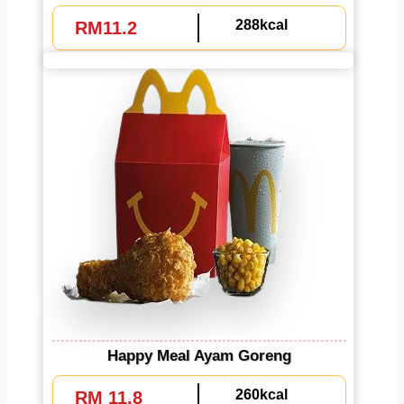
288kcal
RM11.2
Happy Meal Ayam Goreng
260kcal
RM 11.8