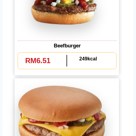
Beefburger
249kcal
RM6.51