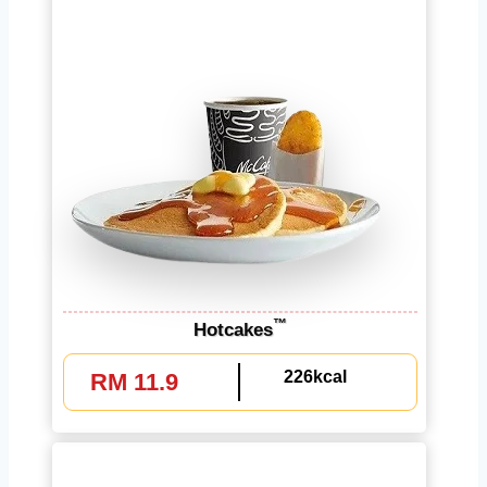
™
Hotcakes
226kcal
RM 11.9