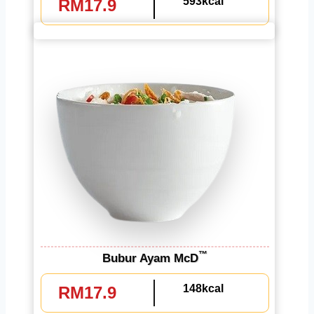
593kcal
RM17.9
™
Bubur Ayam McD
148kcal
RM17.9