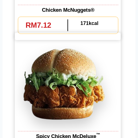
Chicken McNuggets®
171kcal
RM7.12
™
Spicy Chicken McDeluxe