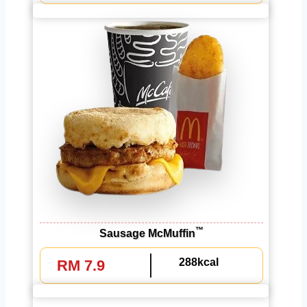
™
Sausage McMuffin
288kcal
RM 7.9