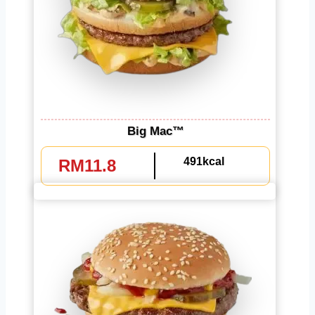
Big Mac™
491kcal
RM11.8