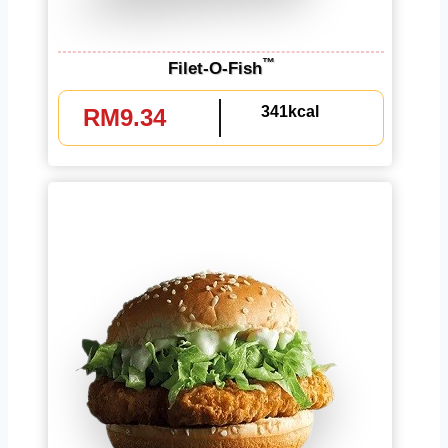
™
Filet-O-Fish
341kcal
RM9.34