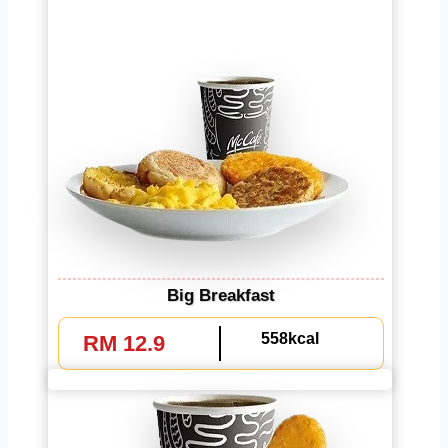
Big Breakfast
558kcal
RM 12.9