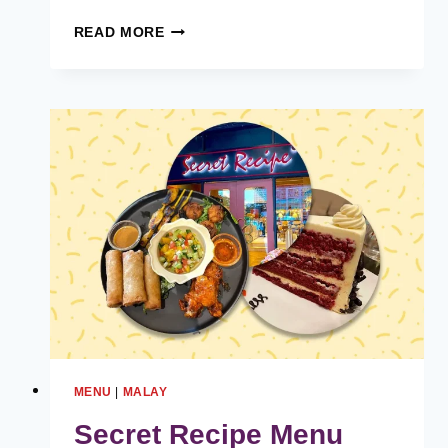
UNCLE
READ MORE
DON
MENU
HARGA
MALAYSIA
[2024
TERKINI
SENARAI]
MENU
|
MALAY
Secret Recipe Menu