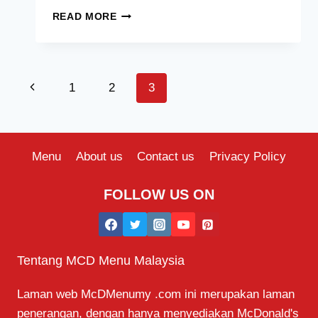
SECRET
READ MORE
RECIPE
MENU
HARGA
MALAYSIA
Page
Previous
1
2
3
[2024
TERKINI
navigation
Page
SENARAI]
Menu
About us
Contact us
Privacy Policy
FOLLOW US ON
Tentang MCD Menu Malaysia
Laman web McDMenumy .com ini merupakan laman
penerangan, dengan hanya menyediakan McDonald's