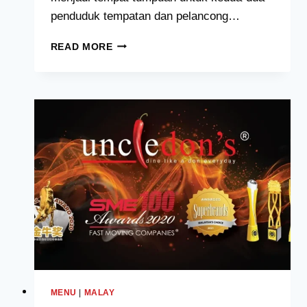
penduduk tempatan dan pelancong…
AH
READ MORE
CHENG
LAKSA
MENU
HARGA
MALAYSIA
[2024
TERKINI
SENARAI]
MENU
|
MALAY