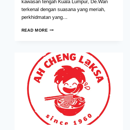
kawasan tengah Kuala Lumpur, De.Wan
terkenal dengan suasana yang meriah,
perkhidmatan yang…
DE.WAN
READ MORE
BY
CHEF
WAN
MENU
HARGA
MALAYSIA
[2024
DIKEMASKINI]