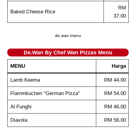
RM
Baked Cheese Rice
37.00
de wan menu
De.Wan By Chef Wan
Pizzas
Menu
MENU
Harga
Lamb Keema
RM 44.00
Flammkuchen “German Pizza”
RM 54.00
Al Funghi
RM 46.00
Diavola
RM 56.00