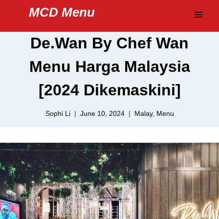
Skip
MCD Menu
to
content
De.Wan By Chef Wan
Menu Harga Malaysia
[2024 Dikemaskini]
Sophi Li
June 10, 2024
Malay
,
Menu