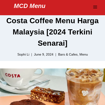
Skip
MCD Menu
to
content
Costa Coffee Menu Harga
Malaysia [2024 Terkini
Senarai]
Sophi Li
June 9, 2024
Bars & Cafes
,
Menu