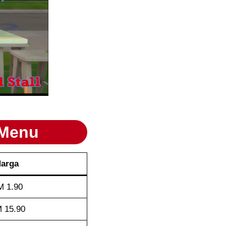
 Menu
arga
 1.90
 15.90