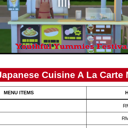
Japanese Cuisine A La Carte
MENU ITEMS
H
RM
RM