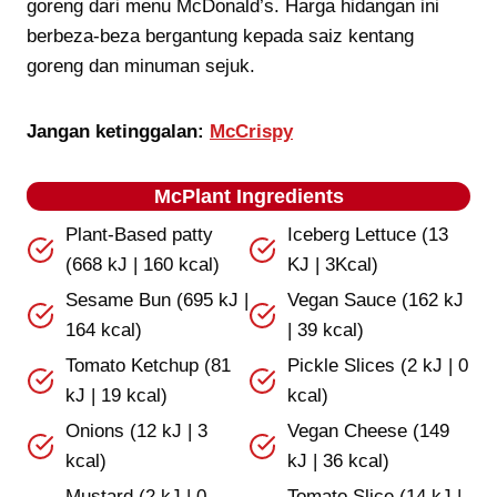
goreng dari menu McDonald’s. Harga hidangan ini
berbeza-beza bergantung kepada saiz kentang
goreng dan minuman sejuk.
Jangan ketinggalan:
McCrispy
McPlant Ingredients
Plant-Based patty
Iceberg Lettuce (13
(668 kJ | 160 kcal)
KJ | 3Kcal)
Sesame Bun (695 kJ |
Vegan Sauce (162 kJ
164 kcal)
| 39 kcal)
Tomato Ketchup (81
Pickle Slices (2 kJ | 0
kJ | 19 kcal)
kcal)
Onions (12 kJ | 3
Vegan Cheese (149
kcal)
kJ | 36 kcal)
Mustard (2 kJ | 0
Tomato Slice (14 kJ |