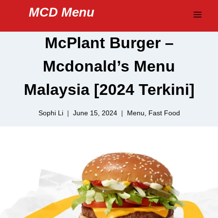
Skip
MCD Menu
to
content
McPlant Burger –
Mcdonald’s Menu
Malaysia [2024 Terkini]
Sophi Li
June 15, 2024
Menu
,
Fast Food