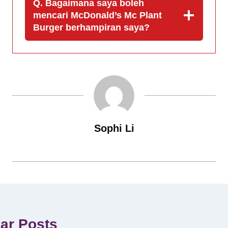
Q. Bagaimana saya boleh
mencari McDonald’s Mc Plant
Burger berhampiran saya?
Sophi Li
lar Posts