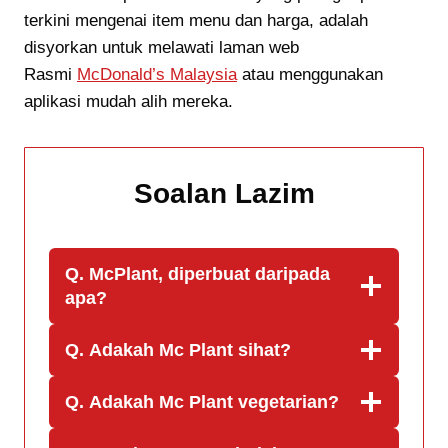
terkini mengenai item menu dan harga, adalah
disyorkan untuk melawati laman web
Rasmi
McDonald’s Malaysia
atau menggunakan
aplikasi mudah alih mereka.
Soalan Lazim
Q. McPlant, diperbuat daripada
apa?
Q. Adakah Mc Plant sihat?
Q. Adakah Mc Plant vegetarian?