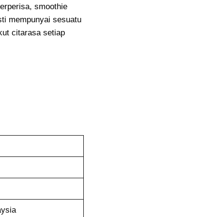
erperisa, smoothie
sti mempunyai sesuatu
ut citarasa setiap
ysia