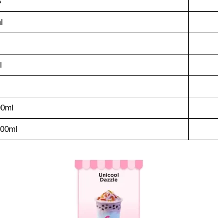
s
l
l
00ml
700ml