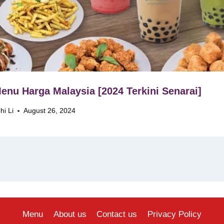
enu Harga Malaysia [2024 Terkini Senarai]
hi Li
August 26, 2024
Menu
About us
Contact us
Privacy Policy