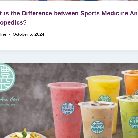
 is the Difference between Sports Medicine A
hopedics?
line
October 5, 2024