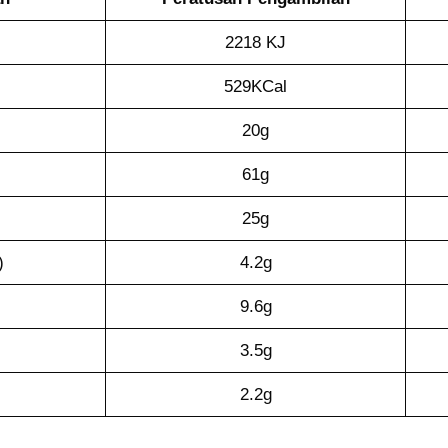
2218 KJ
529KCal
20g
61g
25g
)
4.2g
9.6g
3.5g
2.2g