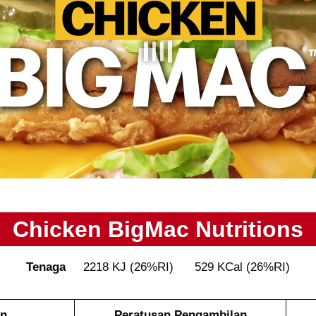
Chicken BigMac
Nutritions
Tenaga
2218 KJ (26%RI) 529 KCal (26%RI)
n
Peratusan Pengambilan