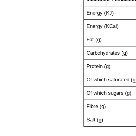
Energy (KJ)
Energy (KCal)
Fat (g)
Carbohydrates (g)
Protein (g)
Of which saturated (g
Of which sugars (g)
Fibre (g)
Salt (g)