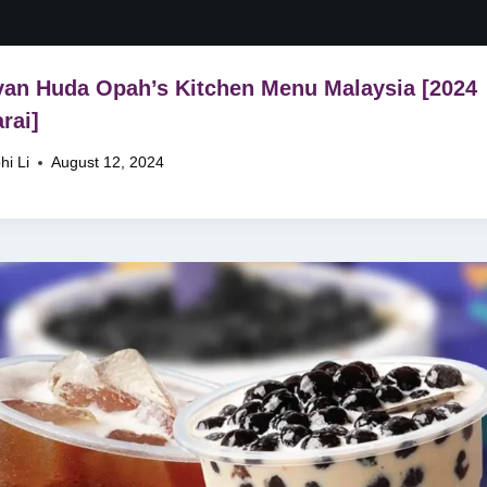
an Huda Opah’s Kitchen Menu Malaysia [2024
rai]
hi Li
August 12, 2024