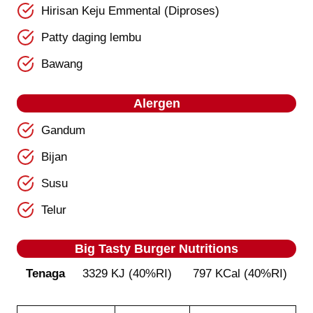
Hirisan Keju Emmental (Diproses)
Patty daging lembu
Bawang
Alergen
Gandum
Bijan
Susu
Telur
Big Tasty Burger
Nutrition
s
Tenaga
3329 KJ (40%RI) 797 KCal (40%RI)