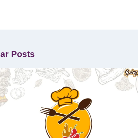
lar Posts