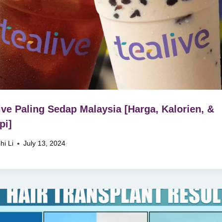
ive Paling Sedap Malaysia [Harga, Kalorien, &
pi]
hi Li
July 13, 2024