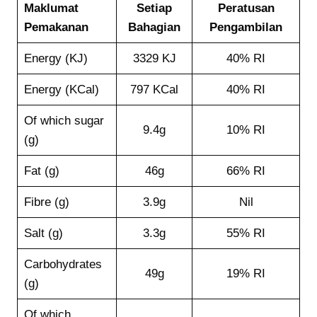
Maklumat
Setiap
Peratusan
Pemakanan
Bahagian
Pengambilan
Energy (KJ)
3329 KJ
40% RI
Energy (KCal)
797 KCal
40% RI
Of which sugar
9.4g
10% RI
(g)
Fat (g)
46g
66% RI
Fibre (g)
3.9g
Nil
Salt (g)
3.3g
55% RI
Carbohydrates
49g
19% RI
(g)
Of which