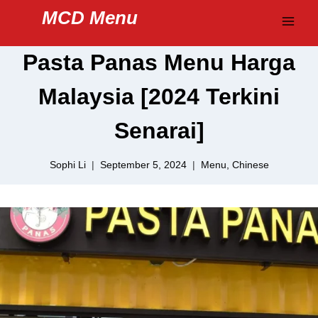
Skip
MCD Menu
to
content
Pasta Panas Menu Harga
Malaysia [2024 Terkini
Senarai]
Sophi Li
September 5, 2024
Menu
,
Chinese