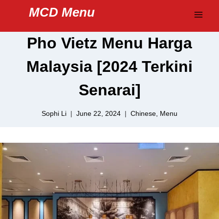
Skip
MCD Menu
to
content
Pho Vietz Menu Harga
Malaysia [2024 Terkini
Senarai]
Sophi Li
June 22, 2024
Chinese
,
Menu