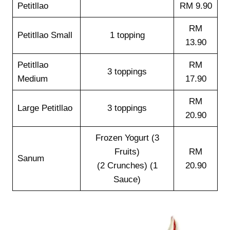
Petitllao
RM 9.90
RM
Petitllao Small
1 topping
13.90
Petitllao
RM
3 toppings
Medium
17.90
RM
Large Petitllao
3 toppings
20.90
Frozen Yogurt (3
Fruits)
RM
Sanum
(2 Crunches) (1
20.90
Sauce)