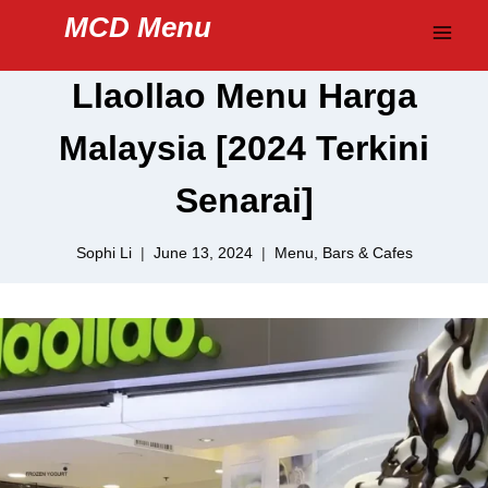
Skip
MCD Menu
to
content
Llaollao Menu Harga
Malaysia [2024 Terkini
Senarai]
Sophi Li
June 13, 2024
Menu
,
Bars & Cafes