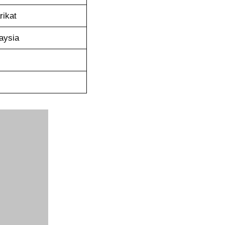
rikat
aysia