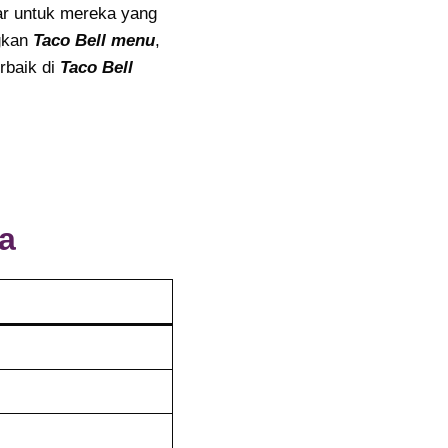
lar untuk mereka yang
ngkan
Taco Bell menu
,
erbaik di
Taco Bell
a