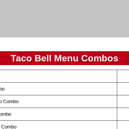
Taco Bell Menu Combos
bo
co Combo
 Combo
e Combo