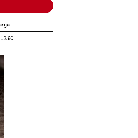
arga
12.90