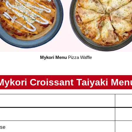
Mykori Menu
Pizza Waffle
Mykori
Croissant Taiyaki
Men
ese