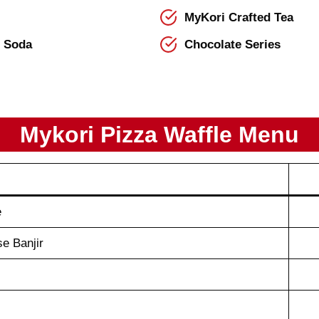
MyKori Crafted Tea
g Soda
Chocolate Series
Mykori
Pizza Waffle
Menu
e
e Banjir