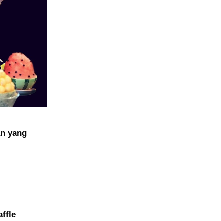
an yang
ffle