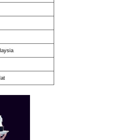
laysia
lat