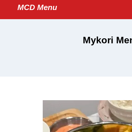
Skip
MCD Menu
to
content
Mykori Men