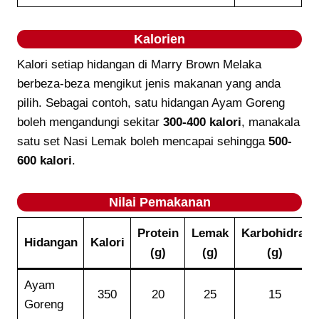
Kalorien
Kalori setiap hidangan di Marry Brown Melaka
berbeza-beza mengikut jenis makanan yang anda
pilih. Sebagai contoh, satu hidangan Ayam Goreng
boleh mengandungi sekitar
300-400 kalori
, manakala
satu set Nasi Lemak boleh mencapai sehingga
500-
600 kalori
.
Nilai Pemakanan
Protein
Lemak
Karbohidrat
Hidangan
Kalori
(g)
(g)
(g)
Ayam
350
20
25
15
Goreng