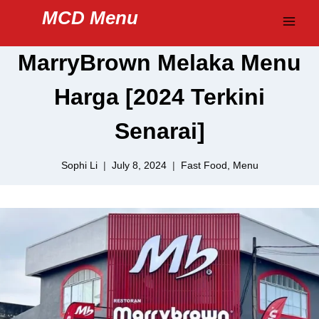
Skip
MCD Menu
to
content
MarryBrown Melaka Menu
Harga [2024 Terkini
Senarai]
Sophi Li
July 8, 2024
Fast Food
,
Menu