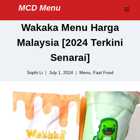
Skip
MCD Menu
to
content
Wakaka Menu Harga
Malaysia [2024 Terkini
Senarai]
Sophi Li
July 1, 2024
Menu
,
Fast Food