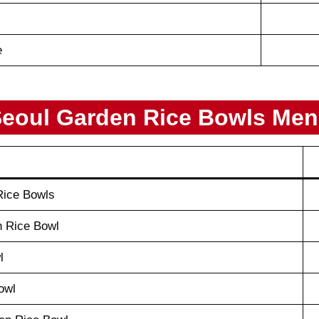
e
eoul Garden
Rice Bowls
Men
ice Bowls
n Rice Bowl
l
owl