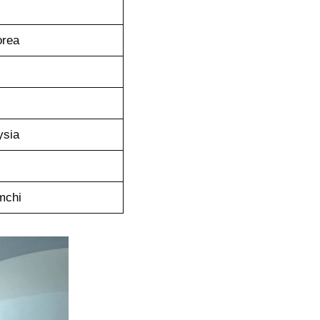
orea
ysia
mchi