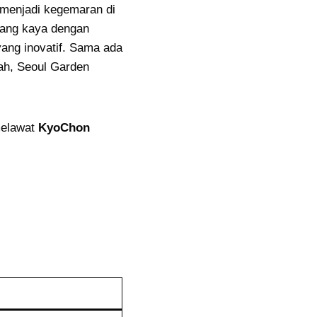
h menjadi kegemaran di
yang kaya dengan
yang inovatif. Sama ada
ah, Seoul Garden
melawat
KyoChon