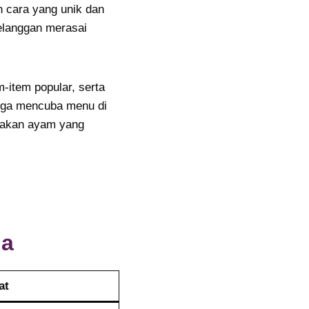
n cara yang unik dan
elanggan merasai
em-item popular, serta
juga mencuba menu di
 makan ayam yang
ia
at