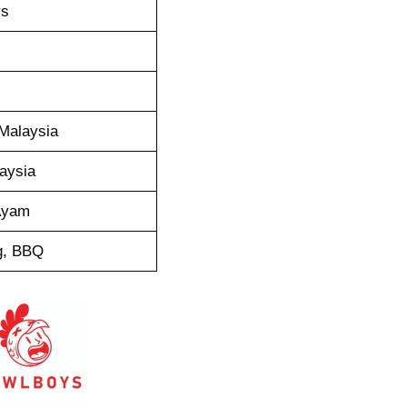
ys
Malaysia
aysia
Ayam
g, BBQ