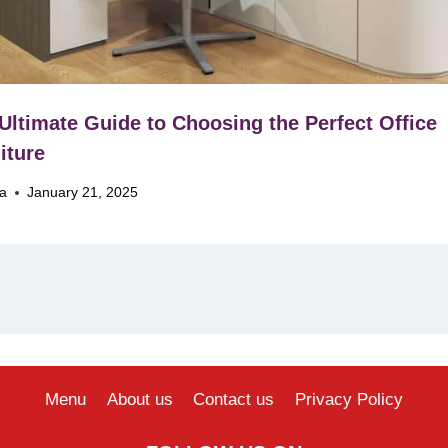
Ultimate Guide to Choosing the Perfect Office
iture
na
January 21, 2025
Menu
About us
Contact us
Privacy Policy