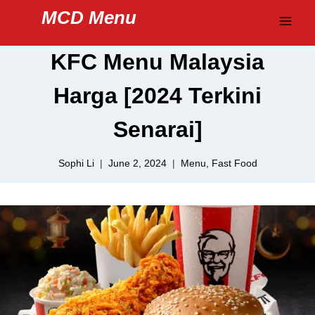
Skip
MCD Menu
to
content
KFC Menu Malaysia
Harga [2024 Terkini
Senarai]
Sophi Li
June 2, 2024
Menu
,
Fast Food