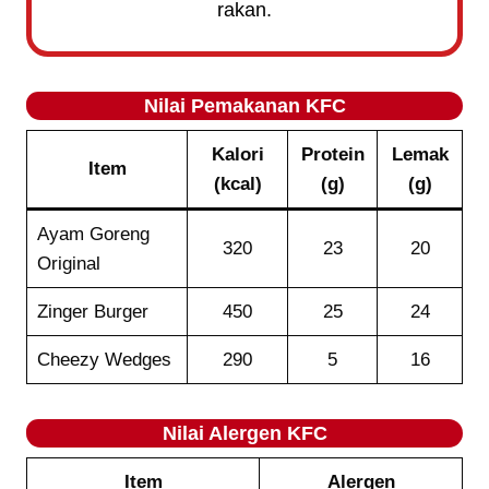
rakan.
Nilai Pemakanan KFC
Kalori
Protein
Lemak
Item
(kcal)
(g)
(g)
Ayam Goreng
320
23
20
Original
Zinger Burger
450
25
24
Cheezy Wedges
290
5
16
Nilai Alergen KFC
Item
Alergen