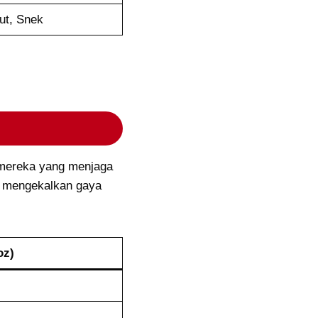
ut, Snek
k mereka yang menjaga
u mengekalkan gaya
oz)