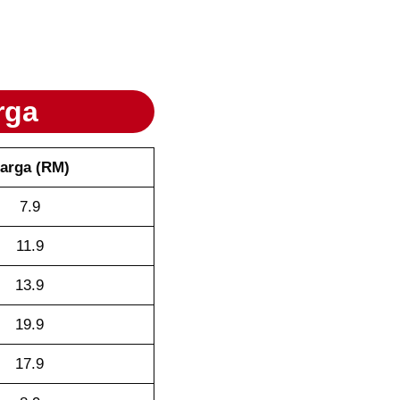
rga
arga (RM)
7.9
11.9
13.9
19.9
17.9