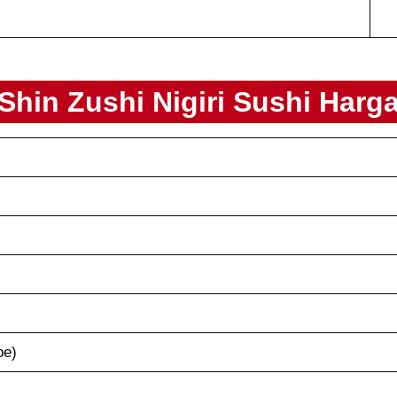
Shin Zushi
Nigiri Sushi
Harg
oe)