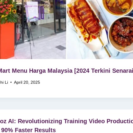
art Menu Harga Malaysia [2024 Terkini Senarai
hi Li
April 20, 2025
oz AI: Revolutionizing Training Video Producti
 90% Faster Results