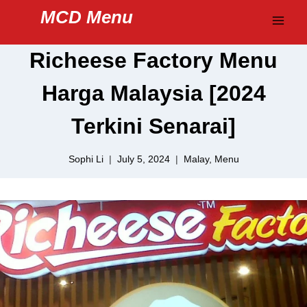
Skip
MCD Menu
to
content
Richeese Factory Menu
Harga Malaysia [2024
Terkini Senarai]
Sophi Li
July 5, 2024
Malay
,
Menu