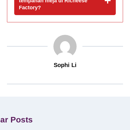
tempahan meja di Richeese
Factory?
Sophi Li
lar Posts