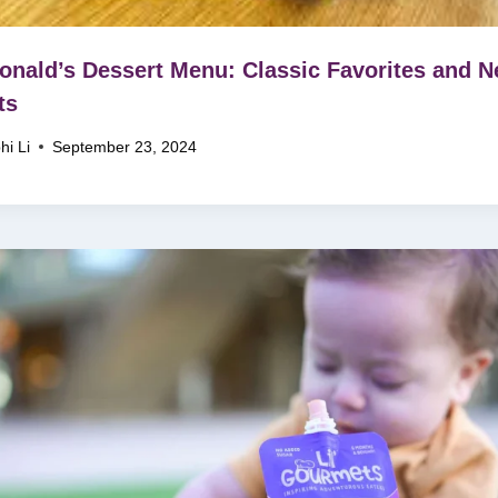
nald’s Dessert Menu: Classic Favorites and 
ts
hi Li
September 23, 2024