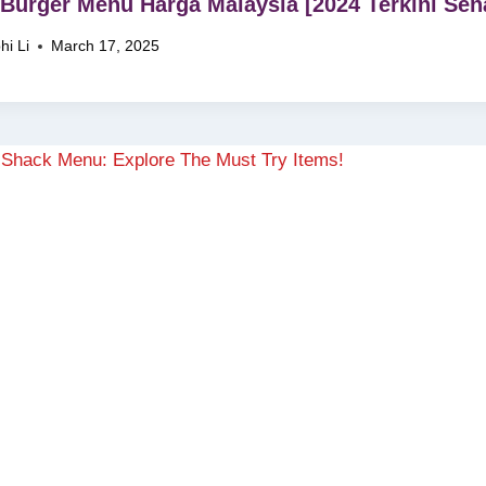
Burger Menu Harga Malaysia [2024 Terkini Sena
hi Li
March 17, 2025