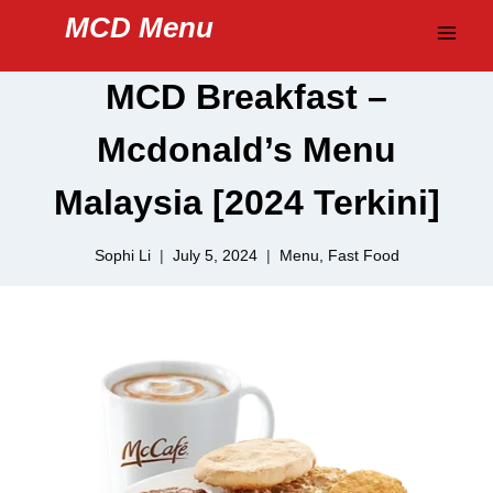
Skip
MCD Menu
to
content
MCD Breakfast –
Mcdonald’s Menu
Malaysia [2024 Terkini]
Sophi Li
July 5, 2024
Menu
,
Fast Food