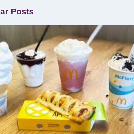
lar Posts