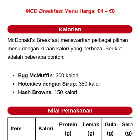
MCD Breakfast
Menu Harga: €4 – €8
Kalorien
McDonald’s Breakfast menawarkan pelbagai pilihan
menu dengan kiraan kalori yang berbeza. Berikut
adalah beberapa contoh:
Egg McMuffin
: 300 kalori
Hotcakes dengan Sirup
: 350 kalori
Hash Browns
: 150 kalori
Nilai Pemakanan
Protein
Lemak
Gula
Serat
Item
Kalori
(g)
(g)
(g)
(g)