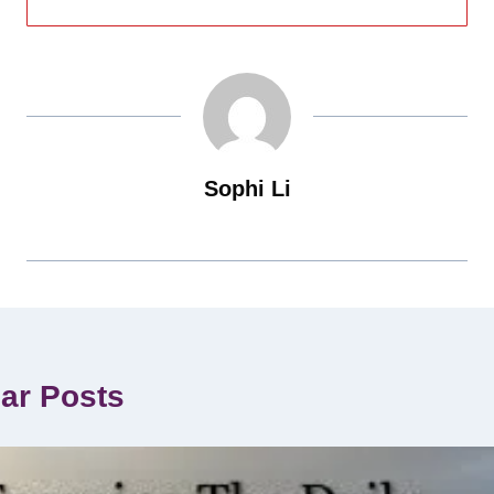
Sophi Li
lar Posts