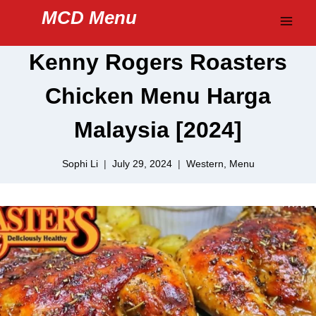
Skip
MCD Menu
to
content
Kenny Rogers Roasters
Chicken Menu Harga
Malaysia [2024]
Sophi Li
July 29, 2024
Western
,
Menu