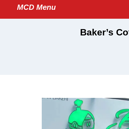
Skip
MCD Menu
to
content
Baker’s Co