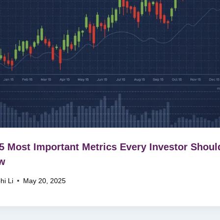
5 Most Important Metrics Every Investor Shoul
w
hi Li
May 20, 2025