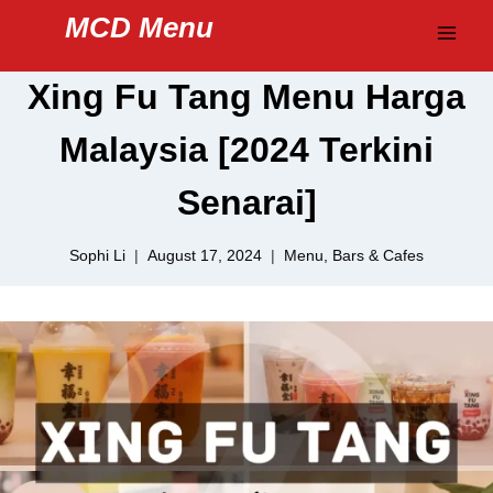
Skip
MCD Menu
to
content
Xing Fu Tang Menu Harga
Malaysia [2024 Terkini
Senarai]
Sophi Li
August 17, 2024
Menu
,
Bars & Cafes