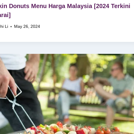
in Donuts Menu Harga Malaysia [2024 Terkini
rai]
hi Li
May 26, 2024