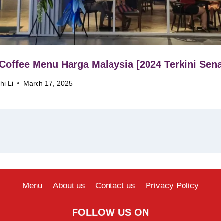
Coffee Menu Harga Malaysia [2024 Terkini Sena
hi Li
March 17, 2025
Menu
About us
Contact us
Privacy Policy
FOLLOW US ON