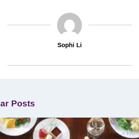
Sophi Li
lar Posts