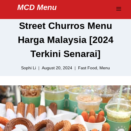
Skip
MCD Menu
to
content
Street Churros Menu
Harga Malaysia [2024
Terkini Senarai]
Sophi Li
August 20, 2024
Fast Food
,
Menu