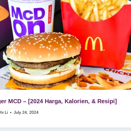
er MCD – [2024 Harga, Kalorien, & Resipi]
hi Li
July 24, 2024