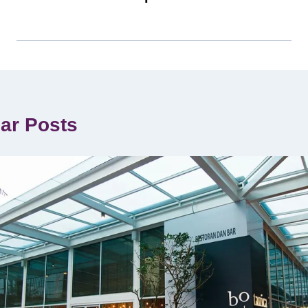
lar Posts