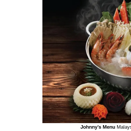
Johnny’s Menu
Malays