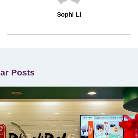
Sophi Li
lar Posts