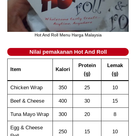
Hot And Roll Menu Harga Malaysia
Nilai pemakanan
Hot And Roll
Protein
Lemak
Item
Kalori
(g)
(g)
Chicken Wrap
350
25
10
Beef & Cheese
400
30
15
Tuna Mayo Wrap
300
20
8
Egg & Cheese
250
15
10
Roll