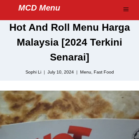
Skip
MCD Menu
to
content
Hot And Roll Menu Harga
Malaysia [2024 Terkini
Senarai]
Sophi Li
July 10, 2024
Menu
,
Fast Food