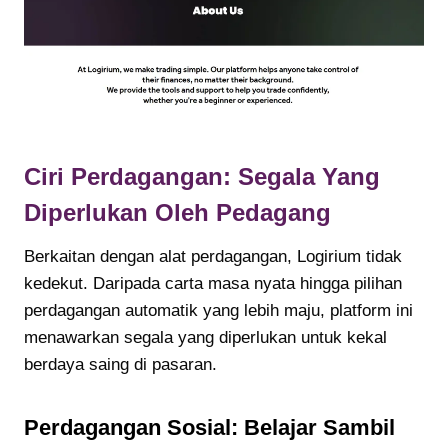
Ciri Perdagangan: Segala Yang
Diperlukan Oleh Pedagang
Berkaitan dengan alat perdagangan, Logirium tidak
kedekut. Daripada carta masa nyata hingga pilihan
perdagangan automatik yang lebih maju, platform ini
menawarkan segala yang diperlukan untuk kekal
berdaya saing di pasaran.
Perdagangan Sosial: Belajar Sambil