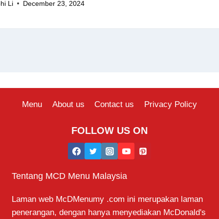
hi Li
December 23, 2024
Menu
About us
Contact us
Privacy Policy
FOLLOW US ON
Tentang MCD Menu Malaysia
Laman web McDMenumy .com ini merupakan laman
penerangan, dengan hanya menyediakan McDonald's