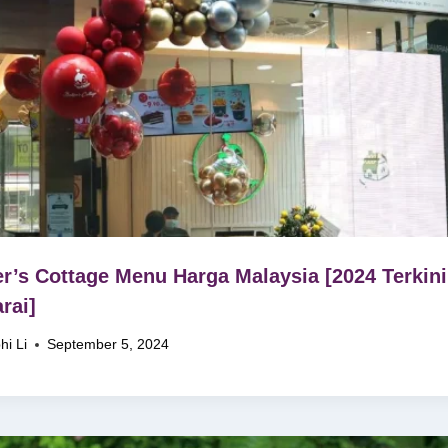
r’s Cottage Menu Harga Malaysia [2024 Terkini
rai]
hi Li
September 5, 2024