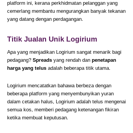
platform ini, kerana perkhidmatan pelanggan yang
cemerlang membantu mengurangkan banyak tekanan
yang datang dengan perdagangan.
Titik Jualan Unik Logirium
Apa yang menjadikan Logirium sangat menarik bagi
pedagang?
Spreads
yang rendah dan
penetapan
harga yang telus
adalah beberapa titik utama.
Logirium mencatatkan bahawa berbeza dengan
beberapa platform yang menyembunyikan yuran
dalam cetakan halus, Logirium adalah telus mengenai
semua kos, memberi pedagang ketenangan fikiran
ketika membuat keputusan.