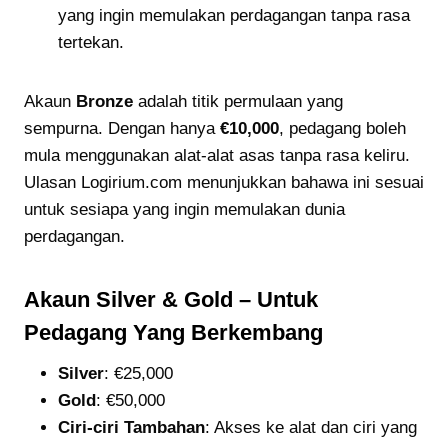
yang ingin memulakan perdagangan tanpa rasa
tertekan.
Akaun
Bronze
adalah titik permulaan yang
sempurna. Dengan hanya
€10,000
, pedagang boleh
mula menggunakan alat-alat asas tanpa rasa keliru.
Ulasan Logirium.com menunjukkan bahawa ini sesuai
untuk sesiapa yang ingin memulakan dunia
perdagangan.
Akaun Silver & Gold – Untuk
Pedagang Yang Berkembang
Silver
: €25,000
Gold
: €50,000
Ciri-ciri Tambahan
: Akses ke alat dan ciri yang