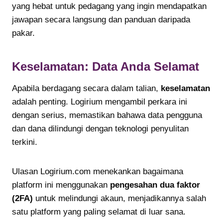
yang hebat untuk pedagang yang ingin mendapatkan
jawapan secara langsung dan panduan daripada
pakar.
Keselamatan: Data Anda Selamat
Apabila berdagang secara dalam talian,
keselamatan
adalah penting. Logirium mengambil perkara ini
dengan serius, memastikan bahawa data pengguna
dan dana dilindungi dengan teknologi penyulitan
terkini.
Ulasan Logirium.com menekankan bagaimana
platform ini menggunakan
pengesahan dua faktor
(2FA)
untuk melindungi akaun, menjadikannya salah
satu platform yang paling selamat di luar sana.