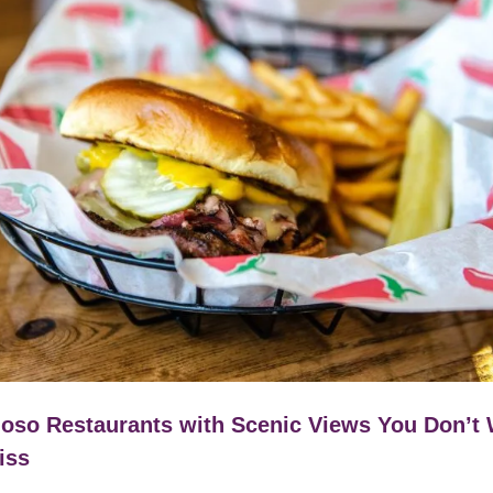
oso Restaurants with Scenic Views You Don’t
iss