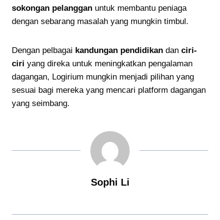
sokongan pelanggan
untuk membantu peniaga
dengan sebarang masalah yang mungkin timbul.
Dengan pelbagai
kandungan pendidikan
dan
ciri-
ciri
yang direka untuk meningkatkan pengalaman
dagangan, Logirium mungkin menjadi pilihan yang
sesuai bagi mereka yang mencari platform dagangan
yang seimbang.
Sophi Li