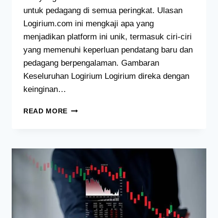
untuk pedagang di semua peringkat. Ulasan
Logirium.com ini mengkaji apa yang
menjadikan platform ini unik, termasuk ciri-ciri
yang memenuhi keperluan pendatang baru dan
pedagang berpengalaman. Gambaran
Keseluruhan Logirium Logirium direka dengan
keinginan…
ULASAN
READ MORE
LOGIRIUM.COM:
SEGALA
YANG
ANDA
PERLU
TAHU
TENTANG
PLATFORM
INI