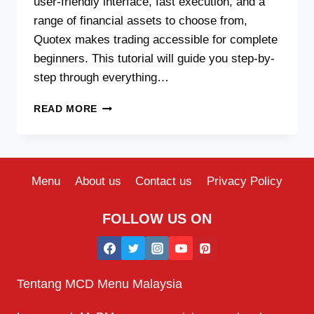
user-friendly interface, fast execution, and a
range of financial assets to choose from,
Quotex makes trading accessible for complete
beginners. This tutorial will guide you step-by-
step through everything…
QUOTEX
READ MORE
TRADING
TUTORIAL
FOR
ABSOLUTE
BEGINNERS
Menu
About us
Contact us
Privacy Policy
IN
2025
FOLLOW US ON
Tentang MCD Menu Malaysia