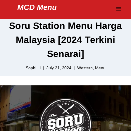
Skip
MCD Menu
to
content
Soru Station Menu Harga
Malaysia [2024 Terkini
Senarai]
Sophi Li
July 21, 2024
Western
,
Menu