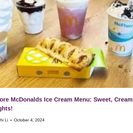
ore McDonalds Ice Cream Menu: Sweet, Cream
ghts!
hi Li
October 4, 2024