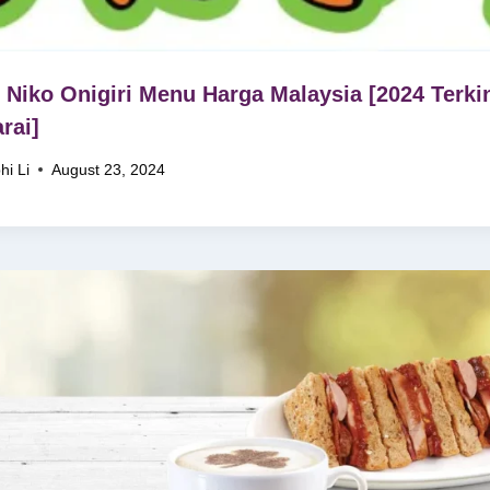
 Niko Onigiri Menu Harga Malaysia [2024 Terki
rai]
hi Li
August 23, 2024