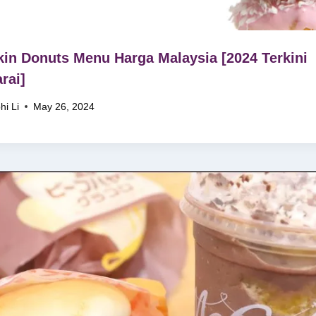
in Donuts Menu Harga Malaysia [2024 Terkini
rai]
hi Li
May 26, 2024