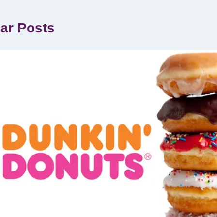
lar Posts