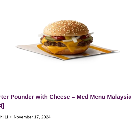
ter Pounder with Cheese – Mcd Menu Malaysi
4]
hi Li
November 17, 2024