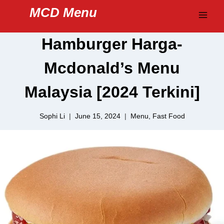
Skip
MCD Menu
to
content
Hamburger Harga-
Mcdonald’s Menu
Malaysia [2024 Terkini]
Sophi Li
June 15, 2024
Menu
,
Fast Food