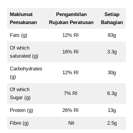
Maklumat
Pengambilan
Setiap
Pemakanan
Rujukan Peratusan
Bahagian
Fats (g)
12% RI
83g
Of which
16% RI
3.3g
saturated (g)
Carbohydrates
12% RI
30g
(g)
Of which
7% RI
6.3g
Sugar (g)
Protein (g)
26% RI
13g
Fibre (g)
Nil
2.5g