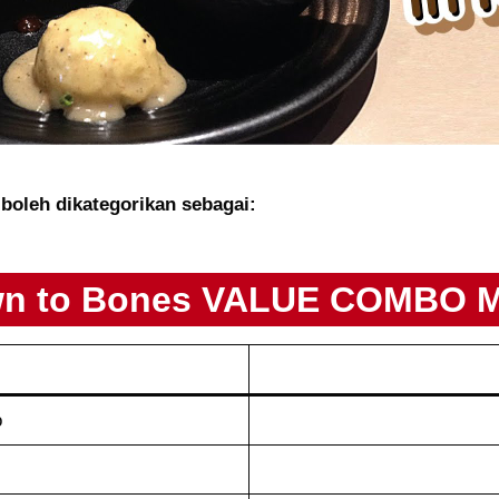
oleh dikategorikan sebagai:
n to Bones VALUE COMBO 
o