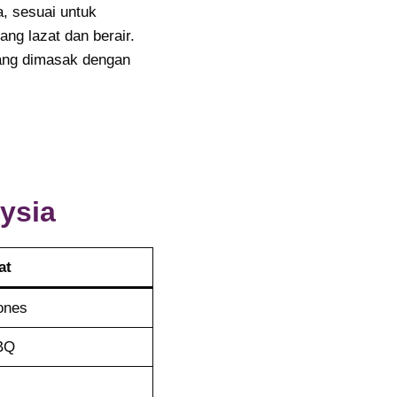
, sesuai untuk
ng lazat dan berair.
 yang dimasak dengan
ysia
at
ones
BQ