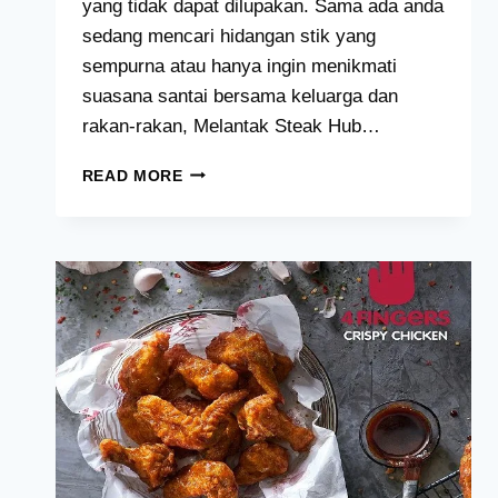
yang tidak dapat dilupakan. Sama ada anda
sedang mencari hidangan stik yang
sempurna atau hanya ingin menikmati
suasana santai bersama keluarga dan
rakan-rakan, Melantak Steak Hub…
MELANTAK
READ MORE
STEAK
HUB
MENU
MALAYSIA
[2024
TERKINI
SENARAI]