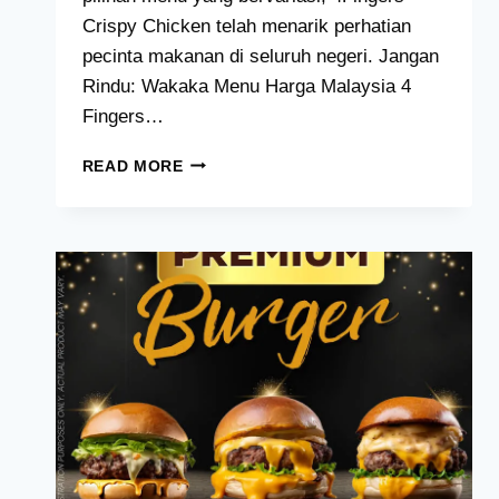
Crispy Chicken telah menarik perhatian
pecinta makanan di seluruh negeri. Jangan
Rindu: Wakaka Menu Harga Malaysia 4
Fingers…
4
READ MORE
FINGERS
CRISPY
CHICKEN
MENU
MALAYSIA
[2024
TERKINI]