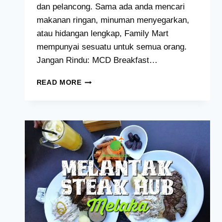
dan pelancong. Sama ada anda mencari
makanan ringan, minuman menyegarkan,
atau hidangan lengkap, Family Mart
mempunyai sesuatu untuk semua orang.
Jangan Rindu: MCD Breakfast…
FAMILY
READ MORE
MART
PENANG
MALAYSIA
[HARGA,
KALORIEN,
&
RESIPI]