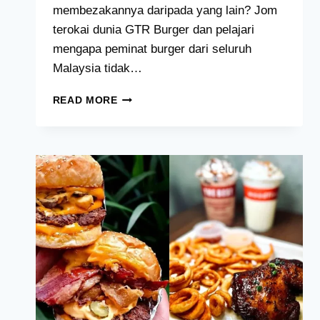
membezakannya daripada yang lain? Jom
terokai dunia GTR Burger dan pelajari
mengapa peminat burger dari seluruh
Malaysia tidak…
GTR
READ MORE
BURGER
MENU
HARGA
MALAYSIA
[2024
TERKINI
SENARAI]