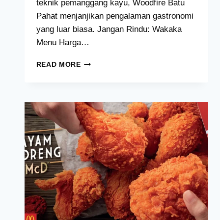
teknik pemanggang kayu, Woodfire Batu
Pahat menjanjikan pengalaman gastronomi
yang luar biasa. Jangan Rindu: Wakaka
Menu Harga…
WOODFIRE
READ MORE
BATU
PAHAT [HARGA,
KALORIEN,
&
RESIPI]