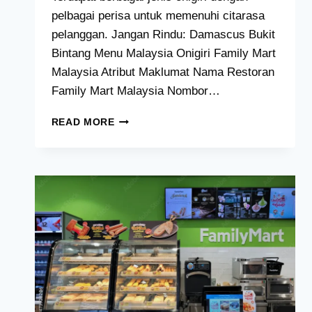
pelbagai perisa untuk memenuhi citarasa
pelanggan. Jangan Rindu: Damascus Bukit
Bintang Menu Malaysia Onigiri Family Mart
Malaysia Atribut Maklumat Nama Restoran
Family Mart Malaysia Nombor…
ONIGIRI
READ MORE
FAMILY
MART
MALAYSIA
[HARGA,
KALORIEN,
&
RESIPI]