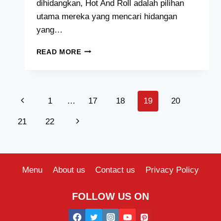
dihidangkan, Hot And Roll adalah pilihan
utama mereka yang mencari hidangan
yang…
HOT
READ MORE
AND
ROLL
MENU
HARGA
Page
Previous
1
…
17
18
19
20
MALAYSIA
[2024
navigation
Page
Next
21
22
TERKINI
SENARAI]
Page
Menu
About us
Contact us
Privacy Policy
FOLLOW US ON