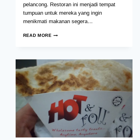
pelancong. Restoran ini menjadi tempat
tumpuan untuk mereka yang ingin
menikmati makanan segera…
MCD
READ MORE
BUKIT
BINTANG
–
MCDONALD’S
MENU
MALAYSIA
2024