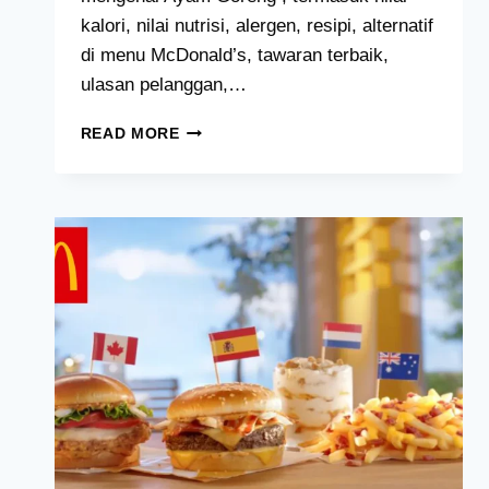
kalori, nilai nutrisi, alergen, resipi, alternatif
di menu McDonald’s, tawaran terbaik,
ulasan pelanggan,…
AYAM
READ MORE
GORENG
MCD
–
MCDONALD’S
MENU
MALAYSIA
2024