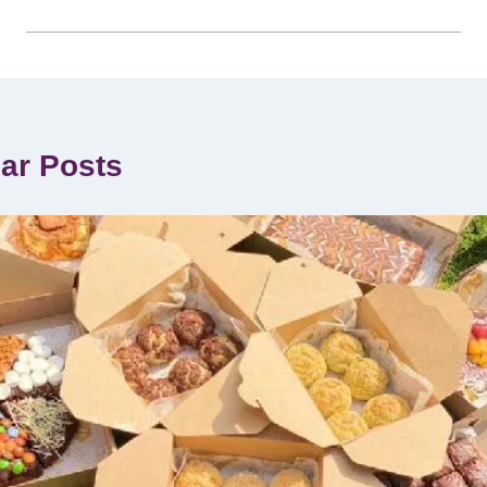
lar Posts