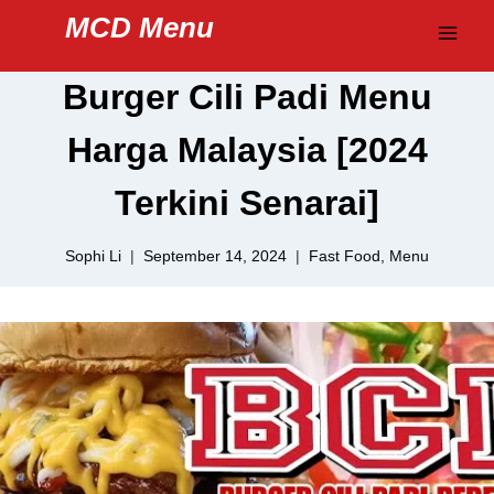
Skip
MCD Menu
to
content
Burger Cili Padi Menu
Harga Malaysia [2024
Terkini Senarai]
Sophi Li
September 14, 2024
Fast Food
,
Menu