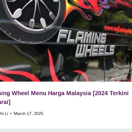
ing Wheel Menu Harga Malaysia [2024 Terkini
rai]
hi Li
March 17, 2025