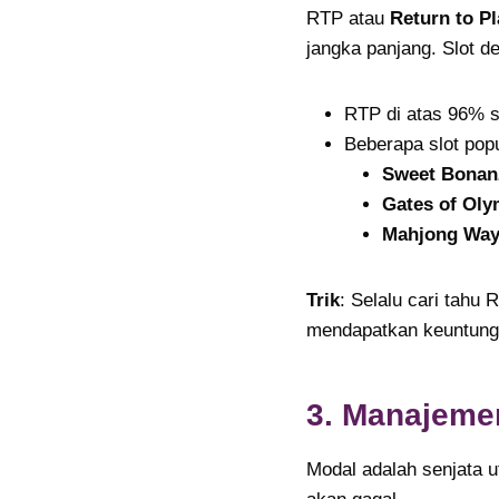
RTP atau
Return to Pl
jangka panjang. Slot d
RTP di atas 96% 
Beberapa slot pop
Sweet Bonan
Gates of Oly
Mahjong Way
Trik
: Selalu cari tahu
mendapatkan keuntung
3. Manajemen
Modal adalah senjata u