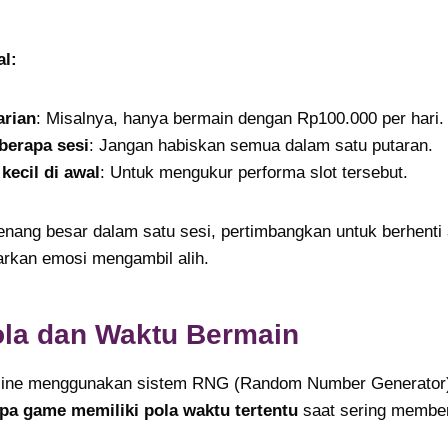
l:
arian
: Misalnya, hanya bermain dengan Rp100.000 per hari.
berapa sesi
: Jangan habiskan semua dalam satu putaran.
kecil di awal
: Untuk mengukur performa slot tersebut.
nang besar dalam satu sesi, pertimbangkan untuk berhenti 
arkan emosi mengambil alih.
Pola dan Waktu Bermain
ine menggunakan sistem RNG (Random Number Generator)
pa game memiliki pola waktu tertentu
saat sering membe