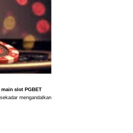
gi main slot PGBET
k sekadar mengandalkan