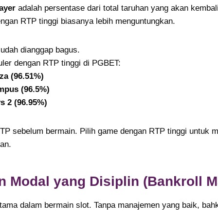
ayer
adalah persentase dari total taruhan yang akan kemba
engan RTP tinggi biasanya lebih menguntungkan.
sudah dianggap bagus.
uler dengan RTP tinggi di PGBET:
za (96.51%)
mpus (96.5%)
s 2 (96.95%)
 RTP sebelum bermain. Pilih game dengan RTP tinggi untuk 
an.
 Modal yang Disiplin (Bankroll 
tama dalam bermain slot. Tanpa manajemen yang baik, bahka