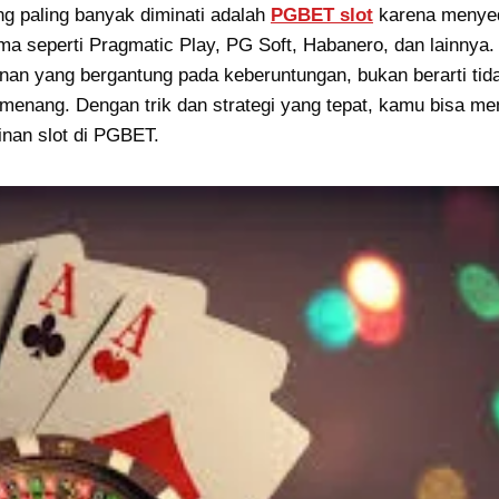
ng paling banyak diminati adalah
PGBET slot
karena menyedi
nama seperti Pragmatic Play, PG Soft, Habanero, dan lainnya
nan yang bergantung pada keberuntungan, bukan berarti tid
menang. Dengan trik dan strategi yang tepat, kamu bisa m
inan slot di PGBET.