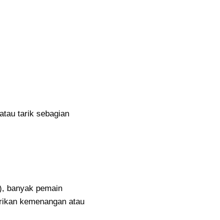
atau tarik sebagian
, banyak pemain
rikan kemenangan atau