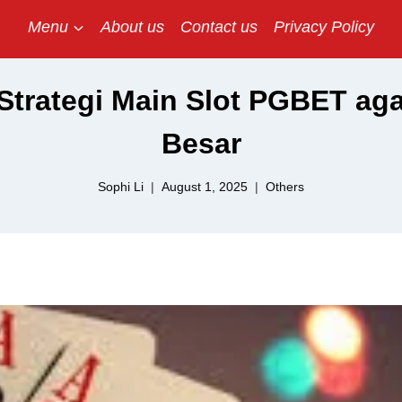
Menu
About us
Contact us
Privacy Policy
 Strategi Main Slot PGBET ag
Besar
Sophi Li
August 1, 2025
Others