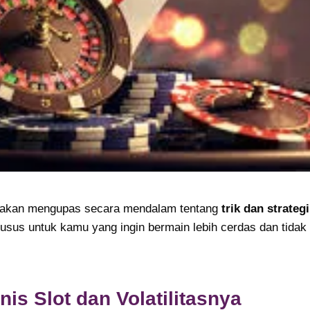
mi akan mengupas secara mendalam tentang
trik dan strate
husus untuk kamu yang ingin bermain lebih cerdas dan tida
nis Slot dan Volatilitasnya