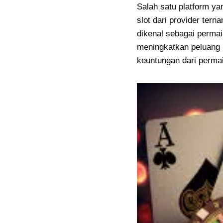
Salah satu platform ya
slot dari provider ter
dikenal sebagai permai
meningkatkan peluang 
keuntungan dari perma