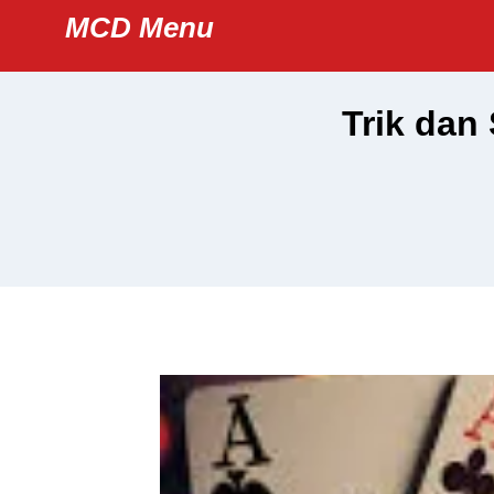
Skip
MCD Menu
to
content
Trik dan