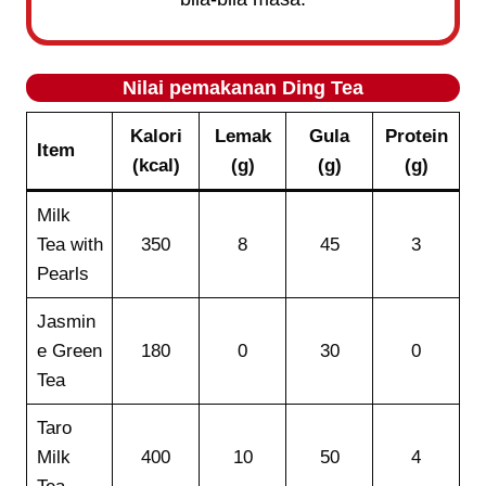
Nilai pemakanan
Ding Tea
Kalori
Lemak
Gula
Protein
Item
(kcal)
(g)
(g)
(g)
Milk
Tea with
350
8
45
3
Pearls
Jasmin
e Green
180
0
30
0
Tea
Taro
Milk
400
10
50
4