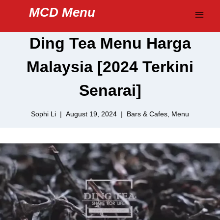
Skip
MCD Menu
to
content
Ding Tea Menu Harga
Malaysia [2024 Terkini
Senarai]
Sophi Li
August 19, 2024
Bars & Cafes
,
Menu